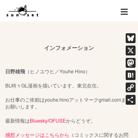
インフォメーション
Blue
X
日野雄飛
（ヒノユウヒ／Youhe Hino）
Mast
Hate
BL時々GL漫画を描いています。東北在住。
Copy
お仕事のご依頼はyouhe.hinoアットマークgmail.comまで
お願いします。
Link
共
有
最新情報は
Bluesky
/
OFUSE
からどうぞ。
感想メッセージはこちらから
（コミックスに関するお問