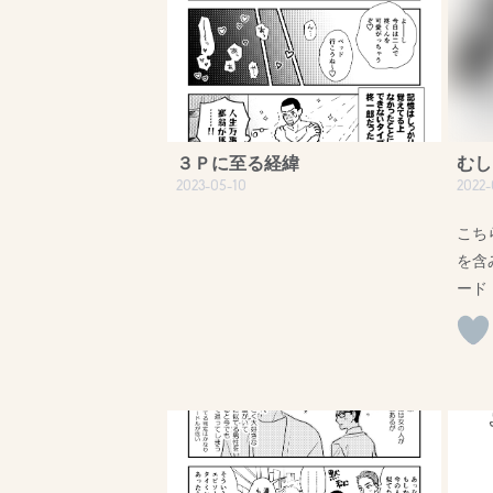
３Ｐに至る経緯
むし
2023-05-10
2022-
こち
を含
ード