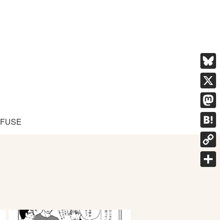
Blue
X
Mast
FUSE
Hate
Copy
Link
共
有