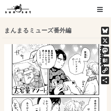
まんまるミューズ番外編
Blue
X
Mast
Hate
Copy
Link
共
有