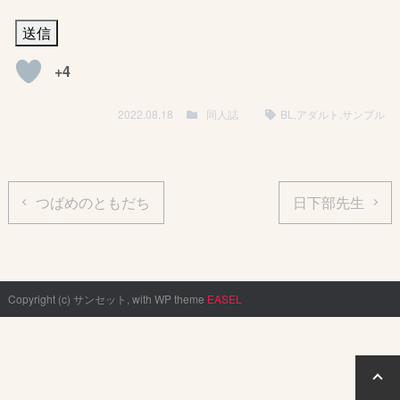
+4
2022.08.18
同人誌
BL
,
アダルト
,
サンプル
つばめのともだち
日下部先生
Copyright (c) サンセット, with WP theme
EASEL