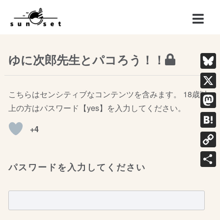
ゆに次郎先生とパコろう！！
Blue
こちらはセンシティブなコンテンツを含みます。 18歳以
X
上の方はパスワード【yes】を入力してください。
Mast
+4
Hate
Copy
パスワードを入力してください
Link
共
有